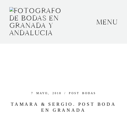
MENU
INICIO
SOBRE MÍ
BODAS
CONTACTO
OTROS
7 MAYO, 2018 /
POST BODAS
TAMARA & SERGIO. POST BODA
EN GRANADA
GRANADA, ESPAÑA
+34 652592145