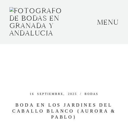
MENU
INICIO
SOBRE MÍ
BODAS
CONTACTO
OTROS
16 SEPTIEMBRE, 2025 /
BODAS
BODA EN LOS JARDINES DEL
CABALLO BLANCO {AURORA &
GRANADA, ESPAÑA
PABLO}
+34 652592145