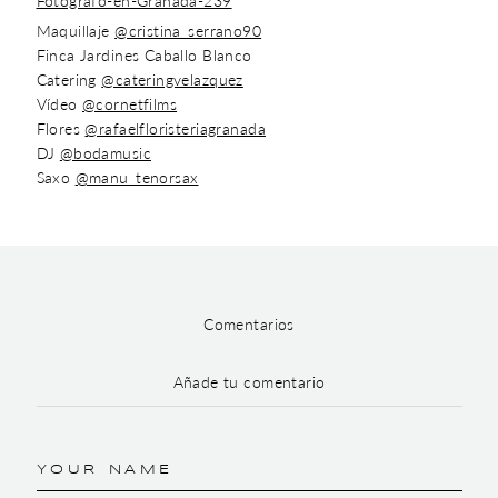
Maquillaje
@cristina_serrano90
Finca Jardines Caballo Blanco
Catering
@cateringvelazquez
Vídeo
@cornetfilms
Flores
@rafaelfloristeriagranada
DJ
@bodamusic
Saxo
@manu_tenorsax
Comentarios
Añade tu comentario
YOUR NAME