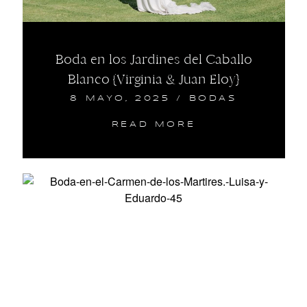
Boda en los Jardines del Caballo
Blanco {Virginia & Juan Eloy}
8 MAYO, 2025
/
BODAS
READ MORE