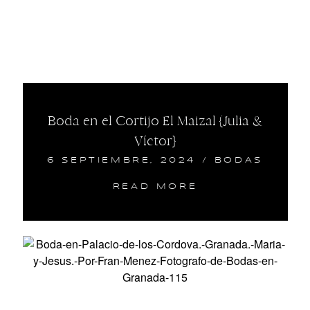
Boda en el Cortijo El Maizal {Julia &
Víctor}
6 SEPTIEMBRE, 2024
/
BODAS
READ MORE