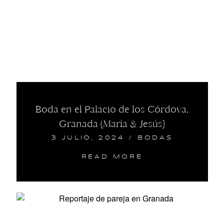
Boda en el Palacio de los Córdova,
Granada {María & Jesús}
3 JULIO, 2024
/
BODAS
READ MORE