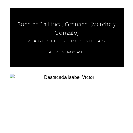
Boda en La Finca, Granada. {Merche y
Gonzalo}
7 AGOSTO, 2019
/
BODAS
READ MORE