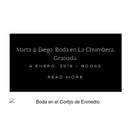
Marta & Diego. Boda en La Chumbera,
Granada.
4 ENERO, 2019
/
BODAS
READ MORE