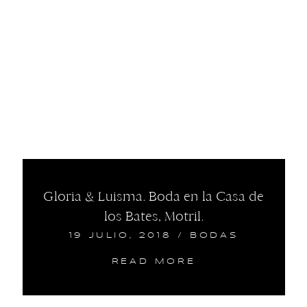
Gloria & Luisma. Boda en la Casa de
los Bates, Motril.
19 JULIO, 2018
/
BODAS
READ MORE