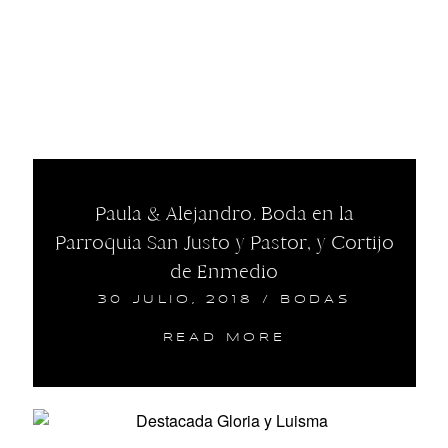
Paula & Alejandro. Boda en la
Parroquia San Justo y Pastor, y Cortijo
de Enmedio
30 JULIO, 2018
/
BODAS
READ MORE