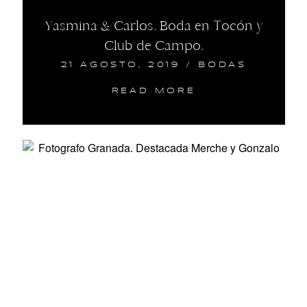
Yasmina & Carlos. Boda en Tocón y
Club de Campo.
21 AGOSTO, 2019
/
BODAS
READ MORE