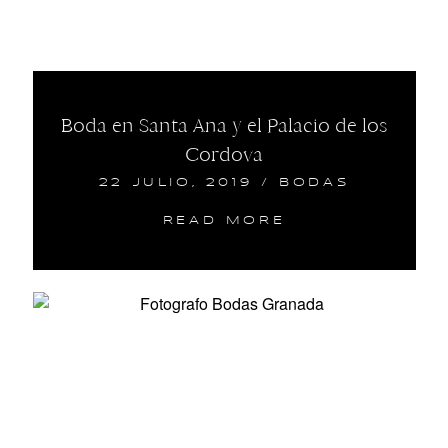
Boda en Santa Ana y el Palacio de los
Cordova
22 JULIO, 2019
/
BODAS
READ MORE