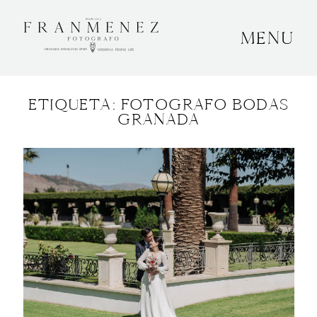
MENU
INICIO
ETIQUETA: FOTOGRAFO BODAS
SOBRE MÍ
GRANADA
BODAS
CONTACTO
OTROS
GRANADA, ESPAÑA
+34 652592145