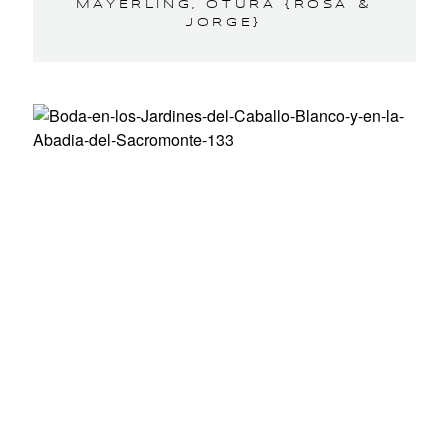
MAYERLING, OTURA {ROSA &
JORGE}