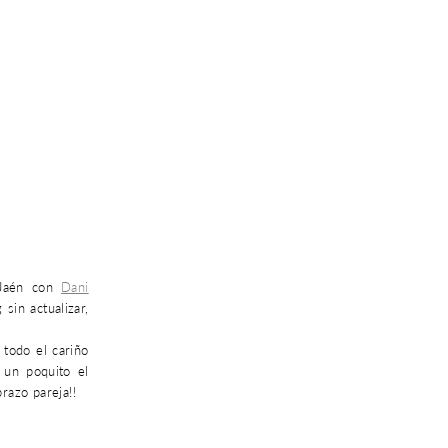
 Jaén con
Dani
in actualizar,
todo el cariño
 un poquito el
razo pareja!!