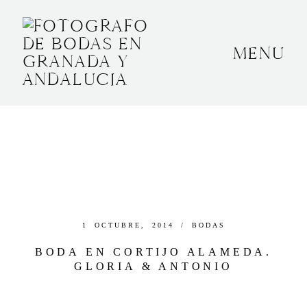
MENU
INICIO
SOBRE MÍ
BODAS
CONTACTO
OTROS
1 OCTUBRE, 2014 /
BODAS
BODA EN CORTIJO ALAMEDA.
GLORIA & ANTONIO
GRANADA, ESPAÑA
+34 652592145