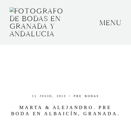
MENU
INICIO
SOBRE MÍ
BODAS
CONTACTO
OTROS
11 JULIO, 2013 /
PRE BODAS
MARTA & ALEJANDRO. PRE
BODA EN ALBAICÍN, GRANADA.
GRANADA, ESPAÑA
+34 652592145