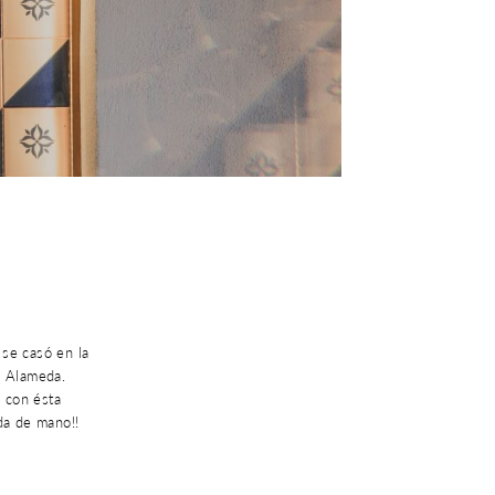
 se casó en la
g Alameda.
 con ésta
da de mano!!