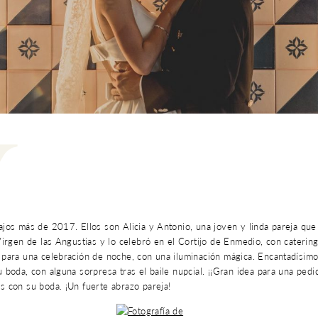
Y
ajos más de 2017. Ellos son Alicia y Antonio, una joven y linda pareja que
 Virgen de las Angustias y lo celebró en el Cortijo de Enmedio, con caterin
 para una celebración de noche, con una iluminación mágica. Encantadísimo
u boda, con alguna sorpresa tras el baile nupcial. ¡¡Gran idea para una pedi
s con su boda. ¡Un fuerte abrazo pareja!