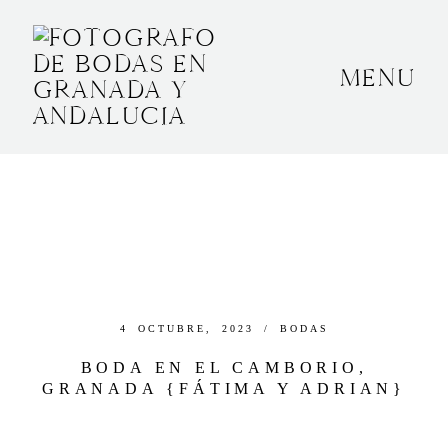
MENU
INICIO
SOBRE MÍ
BODAS
CONTACTO
OTROS
4 OCTUBRE, 2023 /
BODAS
BODA EN EL CAMBORIO,
GRANADA {FÁTIMA Y ADRIAN}
GRANADA, ESPAÑA
+34 652592145