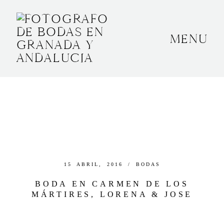
MENU
INICIO
SOBRE MÍ
BODAS
CONTACTO
OTROS
15 ABRIL, 2016 /
BODAS
BODA EN CARMEN DE LOS
MÁRTIRES, LORENA & JOSE
GRANADA, ESPAÑA
+34 652592145