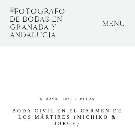
MENU
INICIO
SOBRE MÍ
BODAS
CONTACTO
OTROS
6 MAYO, 2025 /
BODAS
BODA CIVIL EN EL CARMEN DE
LOS MÁRTIRES {MICHIKO &
GRANADA, ESPAÑA
JORGE}
+34 652592145