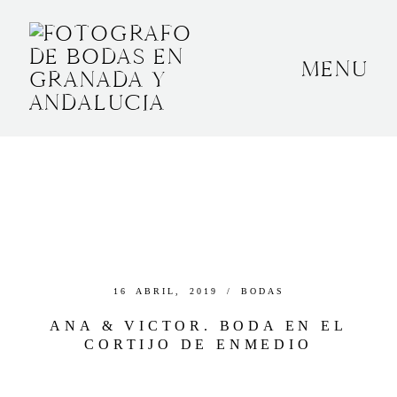
MENU
INICIO
SOBRE MÍ
BODAS
CONTACTO
OTROS
16 ABRIL, 2019 /
BODAS
ANA & VICTOR. BODA EN EL
CORTIJO DE ENMEDIO
GRANADA, ESPAÑA
+34 652592145