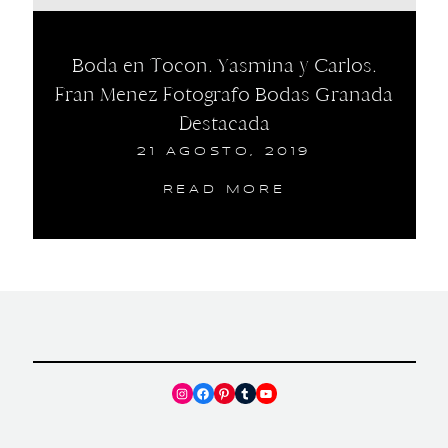
Boda en Tocon. Yasmina y Carlos.
Fran Menez Fotografo Bodas Granada
Destacada
21 AGOSTO, 2019
READ MORE
Instagram
Facebook
Pinterest
Tumblr
YouTube