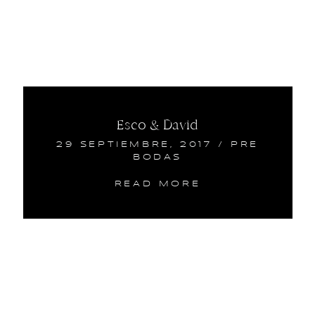
Esco & David
29 SEPTIEMBRE, 2017
/
PRE
BODAS
READ MORE