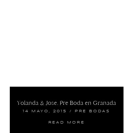
Yolanda & Jose. Pre Boda en Granada
14 MAYO, 2015
/
PRE BODAS
READ MORE