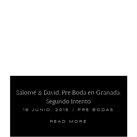
Salomé & David. Pre Boda en Granada.
Segundo Intento
19 JUNIO, 2015
/
PRE BODAS
READ MORE