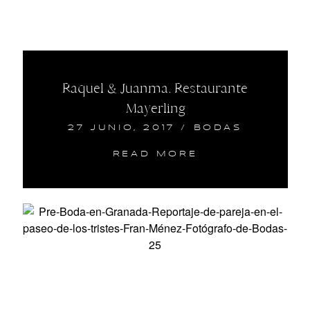
Raquel & Juanma. Restaurante
Mayerling
27 JUNIO, 2017
/
BODAS
READ MORE