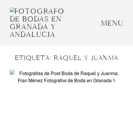
MENU
INICIO
SOBRE MÍ
ETIQUETA: RAQUEL Y JUANMA
BODAS
CONTACTO
OTROS
GRANADA, ESPAÑA
+34 652592145