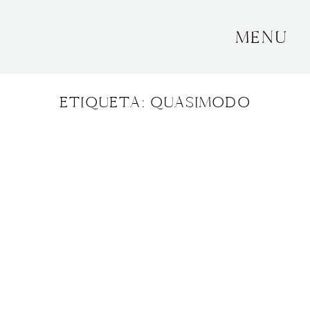
MENU
INICIO
ETIQUETA: QUASIMODO
SOBRE MÍ
BODAS
CONTACTO
OTROS
GRANADA, ESPAÑA
+34 652592145