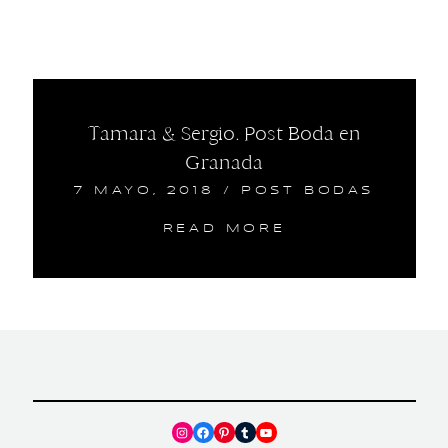
Tamara & Sergio. Post Boda en
Granada
7 MAYO, 2018
/
POST BODAS
READ MORE
Instagram
Facebook
Pinterest
Tumblr
YouTube