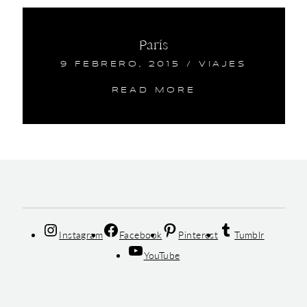
París
9 FEBRERO, 2015
/
VIAJES
READ MORE
Instagram
Facebook
Pinterest
Tumblr
YouTube