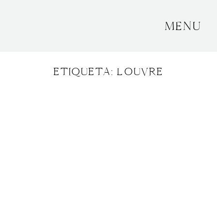
MENU
INICIO
ETIQUETA: LOUVRE
SOBRE MÍ
BODAS
CONTACTO
OTROS
GRANADA, ESPAÑA
+34 652592145