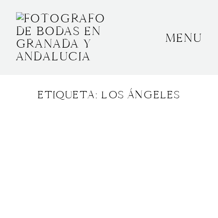
MENU
INICIO
SOBRE MÍ
ETIQUETA: LOS ÁNGELES
BODAS
CONTACTO
OTROS
GRANADA, ESPAÑA
+34 652592145