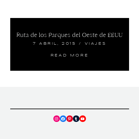
Ruta de los Parques del Oeste de EEUU
7 ABRIL, 2015
/
VIAJES
READ MORE
Instagram
Facebook
Pinterest
Tumblr
YouTube