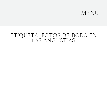
MENU
INICIO
ETIQUETA: FOTOS DE BODA EN
SOBRE MÍ
LAS ANGUSTIAS
BODAS
CONTACTO
OTROS
GRANADA, ESPAÑA
+34 652592145