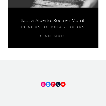
Sara & Alberto. Boda en Motril.
19 AGOSTO, 2014
/
BODAS
READ MORE
Instagram
Facebook
Pinterest
Tumblr
YouTube