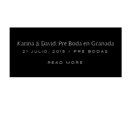
Karina & David. Pre Boda en Granada
21 JULIO, 2015
/
PRE BODAS
READ MORE