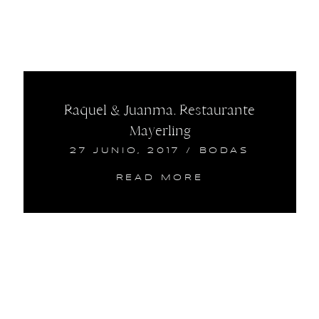
Raquel & Juanma. Restaurante
Mayerling
27 JUNIO, 2017
/
BODAS
READ MORE