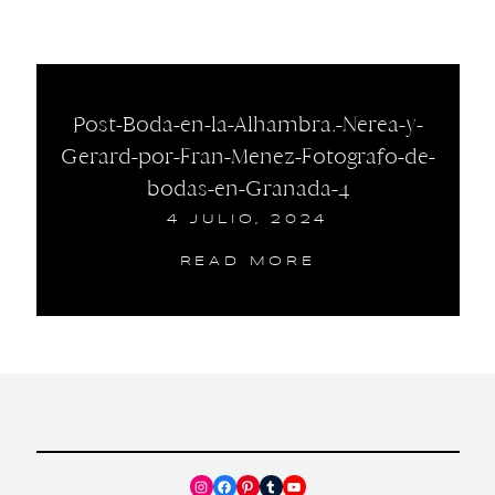
Post-Boda-en-la-Alhambra.-Nerea-y-
Gerard-por-Fran-Menez-Fotografo-de-
bodas-en-Granada-4
4 JULIO, 2024
READ MORE