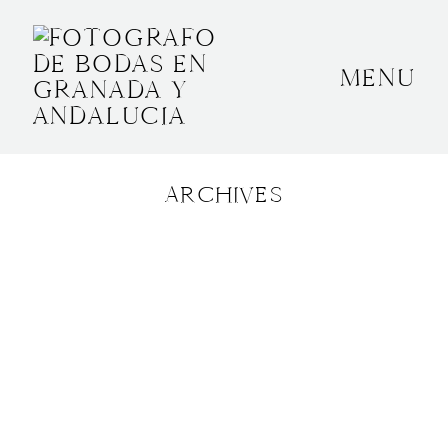
MENU
INICIO
SOBRE MÍ
ARCHIVES
BODAS
CONTACTO
OTROS
GRANADA, ESPAÑA
+34 652592145