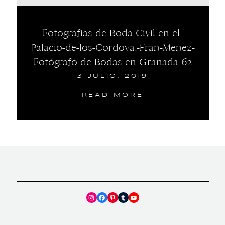
Fotografias-de-Boda-Civil-en-el-
Palacio-de-los-Cordova.-Fran-Menez-
Fotógrafo-de-Bodas-en-Granada-62
3 JULIO, 2019
READ MORE
Instagram
Facebook
Pinterest
Tumblr
YouTube