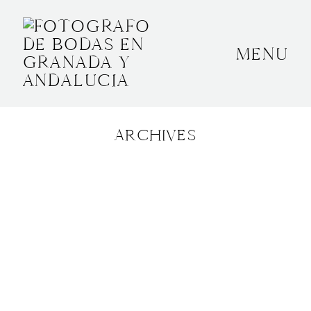
MENU
INICIO
SOBRE MÍ
ARCHIVES
BODAS
CONTACTO
OTROS
GRANADA, ESPAÑA
+34 652592145