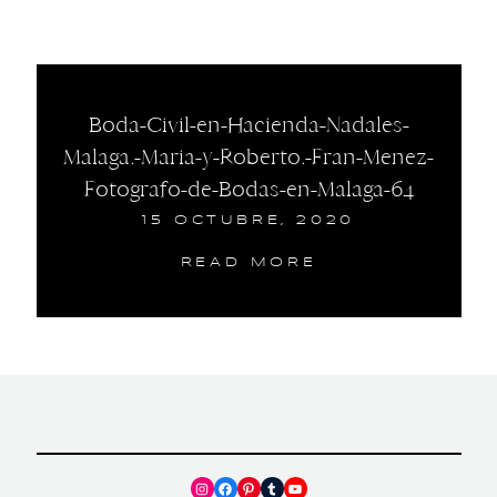
Boda-Civil-en-Hacienda-Nadales-
Malaga.-Maria-y-Roberto.-Fran-Menez-
Fotografo-de-Bodas-en-Malaga-64
15 OCTUBRE, 2020
READ MORE