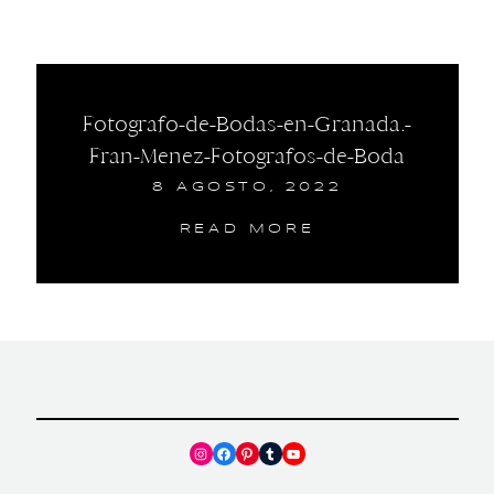
Fotografo-de-Bodas-en-Granada.-
Fran-Menez-Fotografos-de-Boda
8 AGOSTO, 2022
READ MORE
Instagram
Facebook
Pinterest
Tumblr
YouTube