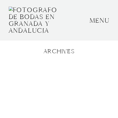
MENU
INICIO
SOBRE MÍ
ARCHIVES
BODAS
CONTACTO
OTROS
GRANADA, ESPAÑA
+34 652592145