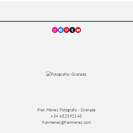
Instagram
Facebook
Pinterest
Tumblr
YouTube
Fran Ménez Fotógrafo - Granada
+34 652592145
franmenez@franmenez.com