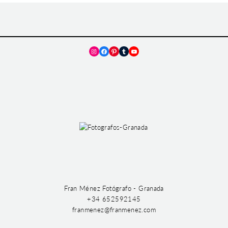
Instagram
Facebook
Pinterest
Tumblr
YouTube
Fran Ménez Fotógrafo - Granada
+34 652592145
franmenez@franmenez.com