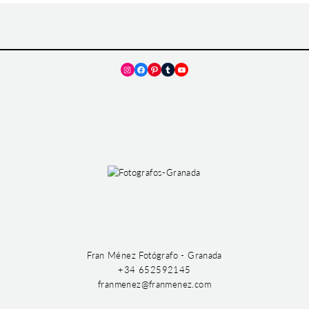
Instagram
Facebook
Pinterest
Tumblr
YouTube
Fran Ménez Fotógrafo - Granada
+34 652592145
franmenez@franmenez.com