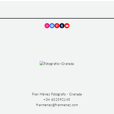
Instagram
Facebook
Pinterest
Tumblr
YouTube
Fran Ménez Fotógrafo - Granada
+34 652592145
franmenez@franmenez.com