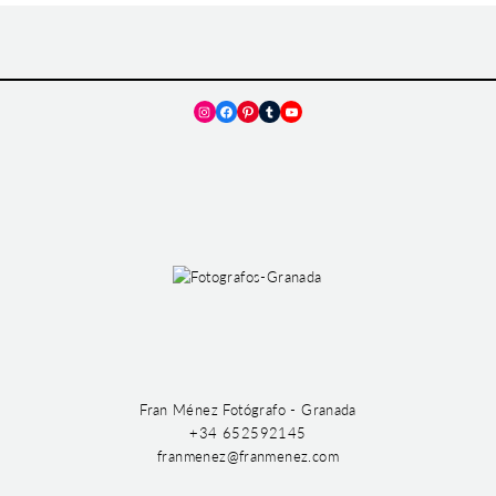
Instagram
Facebook
Pinterest
Tumblr
YouTube
Fran Ménez Fotógrafo - Granada
+34 652592145
franmenez@franmenez.com