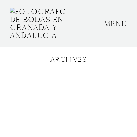
MENU
INICIO
SOBRE MÍ
ARCHIVES
BODAS
CONTACTO
OTROS
GRANADA, ESPAÑA
+34 652592145