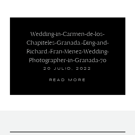
Wedding-in-Carmen-de-los-
Chapiteles-Granada.-Ding-and-
Richard.-Fran-Menez-Wedding-
Photographer-in-Granada-70
20 JULIO, 2022
READ MORE