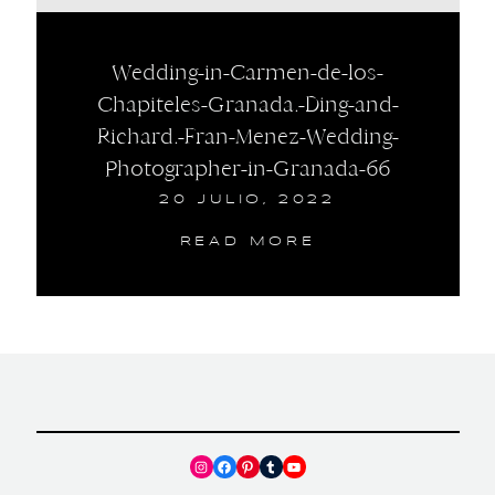
Wedding-in-Carmen-de-los-
Chapiteles-Granada.-Ding-and-
Richard.-Fran-Menez-Wedding-
Photographer-in-Granada-66
20 JULIO, 2022
READ MORE
Instagram
Facebook
Pinterest
Tumblr
YouTube