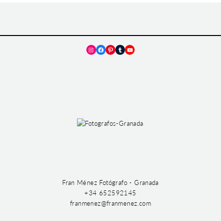
Instagram
Facebook
Pinterest
Tumblr
YouTube
Fran Ménez Fotógrafo - Granada
+34 652592145
franmenez@franmenez.com