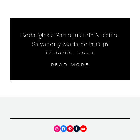
Boda-Iglesia-Parroquial-de-Nuestro-
Salvador-y-Maria-de-la-O.46
19 JUNIO, 2023
READ MORE
Instagram
Facebook
Pinterest
Tumblr
YouTube