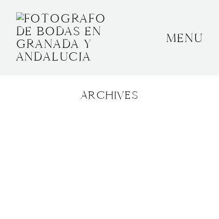
MENU
INICIO
SOBRE MÍ
ARCHIVES
BODAS
CONTACTO
OTROS
GRANADA, ESPAÑA
+34 652592145