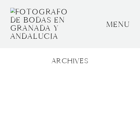
MENU
INICIO
SOBRE MÍ
ARCHIVES
BODAS
CONTACTO
OTROS
GRANADA, ESPAÑA
+34 652592145