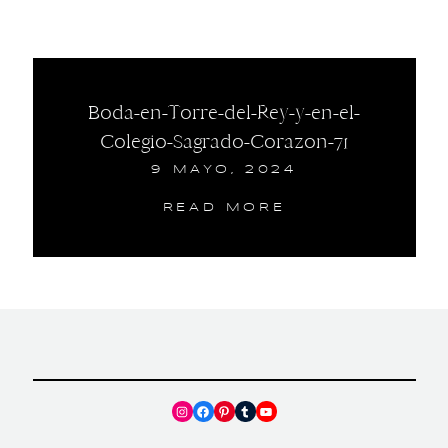
Boda-en-Torre-del-Rey-y-en-el-
Colegio-Sagrado-Corazon-71
9 MAYO, 2024
READ MORE
Instagram
Facebook
Pinterest
Tumblr
YouTube