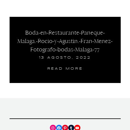
Boda-en-Restaurante-Paneque-
Malaga.-Rocio-y-Agustin.-Fran-Menez-
Fotografo-bodas-Malaga-77
13 AGOSTO, 2022
READ MORE