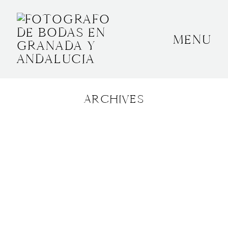
MENU
INICIO
SOBRE MÍ
ARCHIVES
BODAS
CONTACTO
OTROS
GRANADA, ESPAÑA
+34 652592145