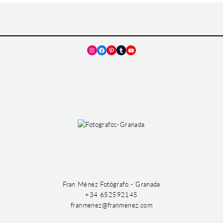
Instagram
Facebook
Pinterest
Tumblr
YouTube
Fran Ménez Fotógrafo - Granada
+34 652592145
franmenez@franmenez.com