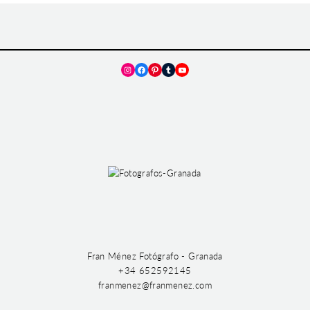
Instagram
Facebook
Pinterest
Tumblr
YouTube
Fran Ménez Fotógrafo - Granada
+34 652592145
franmenez@franmenez.com