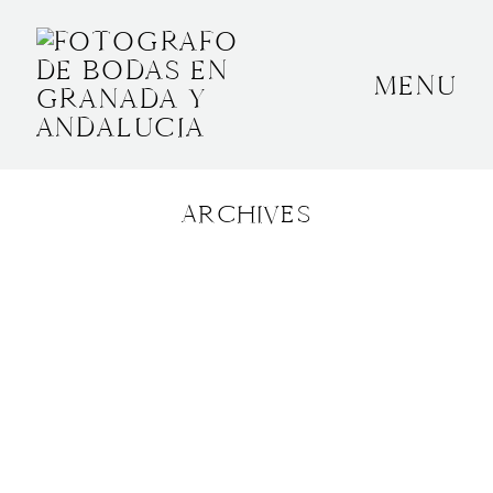
MENU
INICIO
SOBRE MÍ
ARCHIVES
BODAS
CONTACTO
OTROS
GRANADA, ESPAÑA
+34 652592145