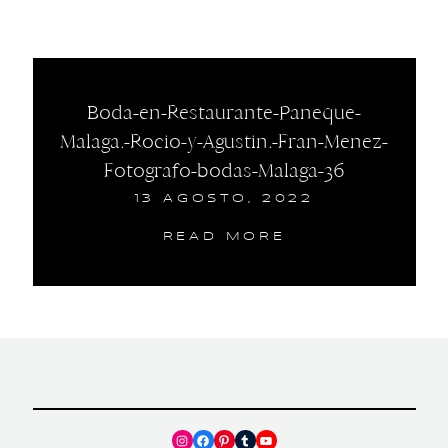
Boda-en-Restaurante-Paneque-
Malaga.-Rocio-y-Agustin.-Fran-Menez-
Fotografo-bodas-Malaga-36
13 AGOSTO, 2022
READ MORE