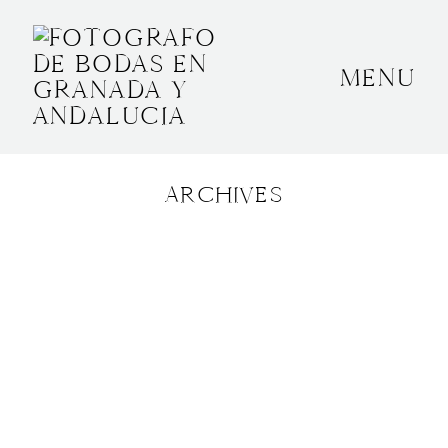
MENU
INICIO
SOBRE MÍ
ARCHIVES
BODAS
CONTACTO
OTROS
GRANADA, ESPAÑA
+34 652592145