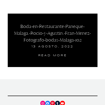
Boda-en-Restaurante-Paneque-
Malaga.-Rocio-y-Agustin.-Fran-Menez-
Fotografo-bodas-Malaga-102
13 AGOSTO, 2022
READ MORE