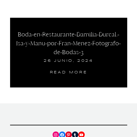
Boda-en-Restaurante-Damilia-Durcal.-
Isa-y-Manu-por-Fran-Menez-Fotografo-
de-Bodas-3
26 JUNIO, 2024
READ MORE