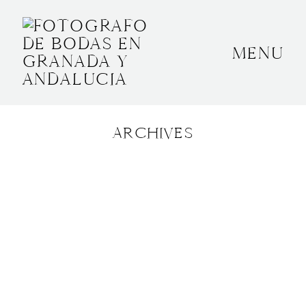
MENU
INICIO
SOBRE MÍ
ARCHIVES
BODAS
CONTACTO
OTROS
GRANADA, ESPAÑA
+34 652592145