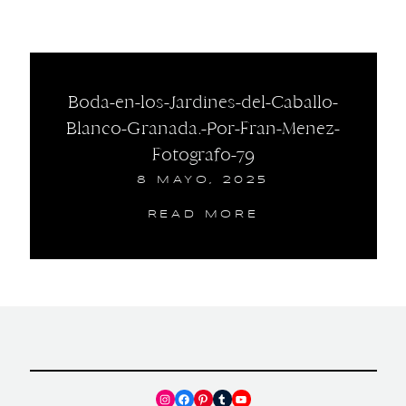
Boda-en-los-Jardines-del-Caballo-
Blanco-Granada.-Por-Fran-Menez-
Fotografo-79
8 MAYO, 2025
READ MORE