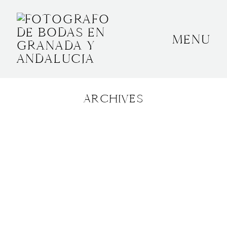
MENU
INICIO
SOBRE MÍ
ARCHIVES
BODAS
CONTACTO
OTROS
GRANADA, ESPAÑA
+34 652592145