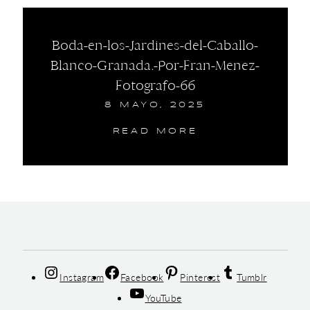
Boda-en-los-Jardines-del-Caballo-
Blanco-Granada.-Por-Fran-Menez-
Fotografo-66
8 MAYO, 2025
READ MORE
Instagram
Facebook
Pinterest
Tumblr
YouTube