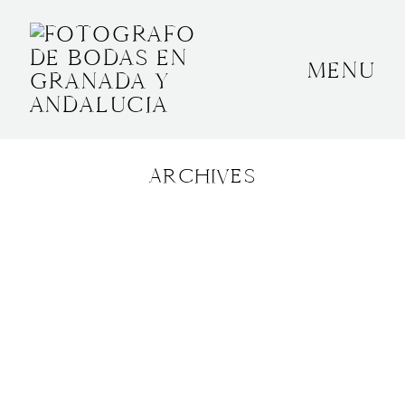
MENU
INICIO
SOBRE MÍ
ARCHIVES
BODAS
CONTACTO
OTROS
GRANADA, ESPAÑA
+34 652592145