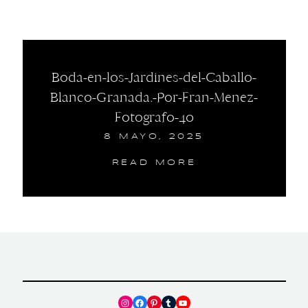
Boda-en-los-Jardines-del-Caballo-
Blanco-Granada.-Por-Fran-Menez-
Fotografo-40
8 MAYO, 2025
READ MORE