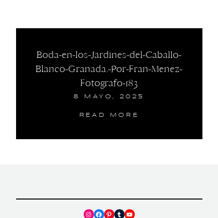
Boda-en-los-Jardines-del-Caballo-
Blanco-Granada.-Por-Fran-Menez-
Fotografo-183
8 MAYO, 2025
READ MORE