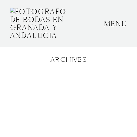
MENU
INICIO
SOBRE MÍ
ARCHIVES
BODAS
CONTACTO
OTROS
GRANADA, ESPAÑA
+34 652592145