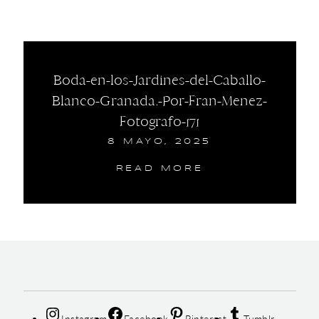
Boda-en-los-Jardines-del-Caballo-
Blanco-Granada.-Por-Fran-Menez-
Fotografo-171
8 MAYO, 2025
READ MORE
Instagram
Facebook
Pinterest
Tumblr