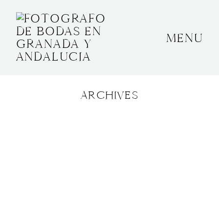
MENU
INICIO
SOBRE MÍ
ARCHIVES
BODAS
CONTACTO
OTROS
GRANADA, ESPAÑA
+34 652592145