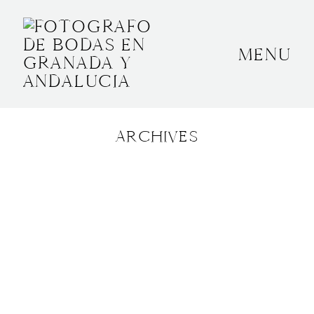
MENU
INICIO
SOBRE MÍ
ARCHIVES
BODAS
CONTACTO
OTROS
GRANADA, ESPAÑA
+34 652592145