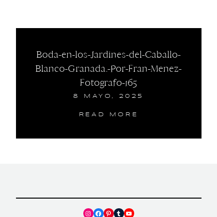
Boda-en-los-Jardines-del-Caballo-
Blanco-Granada.-Por-Fran-Menez-
Fotografo-165
8 MAYO, 2025
READ MORE