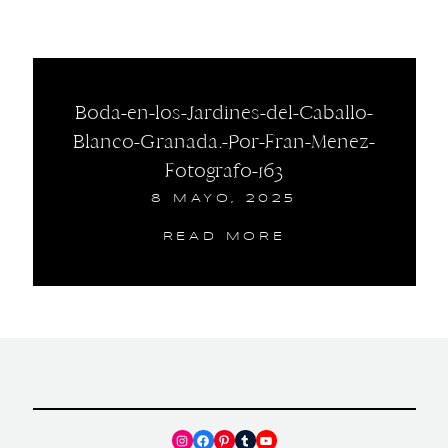
Boda-en-los-Jardines-del-Caballo-
Blanco-Granada.-Por-Fran-Menez-
Fotografo-163
8 MAYO, 2025
READ MORE