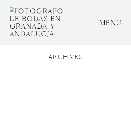
MENU
INICIO
SOBRE MÍ
ARCHIVES
BODAS
CONTACTO
OTROS
GRANADA, ESPAÑA
+34 652592145